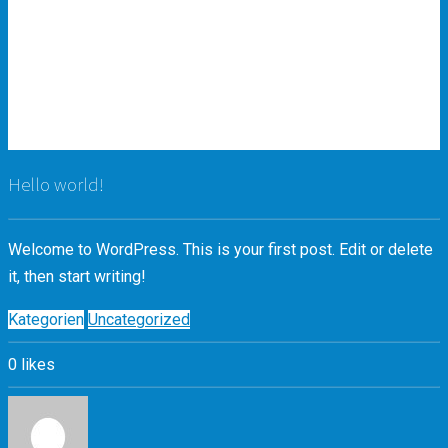
MENU
CONTACT
ZWEI
LÄNDERECKOK
TRIPADVISOR
Hello world!
Welcome to WordPress. This is your first post. Edit or delete
it, then start writing!
Kategorien
Uncategorized
0
likes