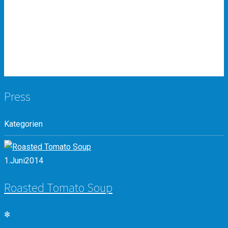
MENU
CONTACT
ZWEI
LÄNDERECKOK
TRIPADVISOR
Press
Kategorien
1.
Juni
2014
Roasted Tomato Soup
✻