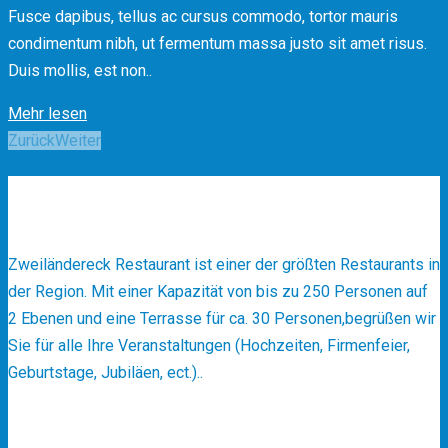
Fusce dapibus, tellus ac cursus commodo, tortor mauris
condimentum nibh, ut fermentum massa justo sit amet risus.
Duis mollis, est non..
Mehr lesen
Posts
Zurück
Weiter
navigation
Über Uns
✻
Zweiländereck Restaurant ist einer der größten Restaurants in
der Region. Mit einer Kapazität von bis zu 250 Personen auf
2 Ebenen und eine Terrasse für ca. 30 Personen,begrüßen wir
Sie für alle Ihre Veranstaltungen (Hochzeiten, Firmenfeier,
Geburtstage, Jubiläen, ect.)..
Reservierung