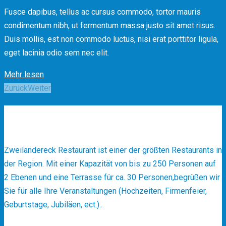
Fusce dapibus, tellus ac cursus commodo, tortor mauris
condimentum nibh, ut fermentum massa justo sit amet risus.
Duis mollis, est non commodo luctus, nisi erat porttitor ligula,
eget lacinia odio sem nec elit.
Mehr lesen
Posts
Zurück
Weiter
navigation
Über Uns
✻
Zweiländereck Restaurant ist einer der größten Restaurants in
der Region. Mit einer Kapazität von bis zu 250 Personen auf
2 Ebenen und eine Terrasse für ca. 30 Personen,begrüßen wir
Sie für alle Ihre Veranstaltungen (Hochzeiten, Firmenfeier,
Geburtstage, Jubiläen, ect.)..