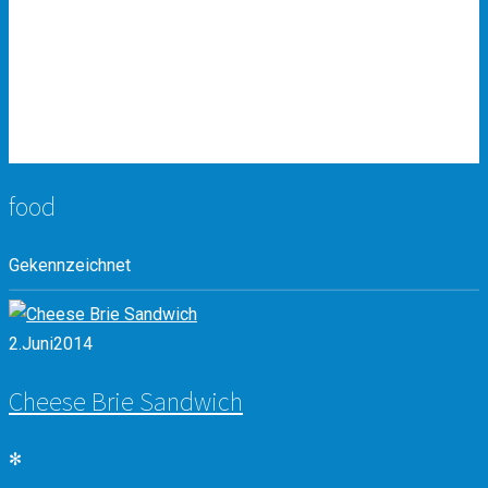
MENU
CONTACT
ZWEI
LÄNDERECKOK
TRIPADVISOR
food
Gekennzeichnet
2.
Juni
2014
Cheese Brie Sandwich
✻